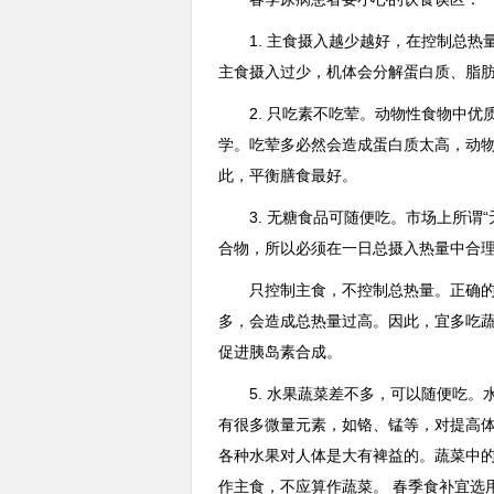
1. 主食摄入越少越好，在控制总
主食摄入过少，机体会分解蛋白质、脂
2. 只吃素不吃荤。动物性食物中
学。吃荤多必然会造成蛋白质太高，动
此，平衡膳食最好。
3. 无糖食品可随便吃。市场上所谓
合物，所以必须在一日总摄入热量中合理
只控制主食，不控制总热量。正确
多，会造成总热量过高。因此，宜多吃
促进胰岛素合成。
5. 水果蔬菜差不多，可以随便吃
有很多微量元素，如铬、锰等，对提高
各种水果对人体是大有裨益的。蔬菜中
作主食，不应算作蔬菜。 春季食补宜选