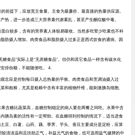
热量的前提下，应放宽主食量。主食为最廉价、最直接的热量供应源。
肪产热，进一步造成三大营养素代谢紊乱，甚至产生酮症酸中毒。
优质蛋白较多，含有的营养素人体较易吸收。当然多吃荤少吃素也不科
物脂肪摄入增加。肉类食品和脂肪摄入过多正是西式饮食的通病。因
“无糖食品”实际上是“无蔗糖食品”。但仍和其它食品一样含有碳水化
安排份额，不能随便吃。 4.
的观念应是控制每日摄入总热量的平衡。肉类食品和烹调油摄入过
蔬菜和粗粮，尤其是粗粮中含有丰富的植物纤维，能刺激胰岛细胞、
。水果含糖比蔬菜高，血糖控制稳定的病人要在两餐之间吃。水果中含
体内胰岛素的活性有一定帮助。在血糖得到控制的情况下，适当进食
的土豆、白薯、山药、藕、荸荠、芋头、蚕豆主要成分是淀粉，应算
用较清淡温和且扶助正气，补益元气的食物，也可选用益气健脾的中