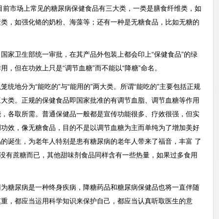
前市场上常见的糖尿病保健食品有三大类，一类是膳食纤维类，如
素类，如强化铬的奶粉、海藻等；还有一种是无糖食品，比如无糖的
国家卫生部统一审批，在其产品外包装上都会印上“保健食品”的绿
作用，但在功效上只是“调节血糖”而不能以“降糖”命名。
统地分为“能吃的”与“能用的”两大类。所谓“能吃的”主要包括正规
三大类。正规的保健食品即国家批准的有调节血脂、调节血糖等作用
能，各取所需。普通保健品一般都是宣传功能很多、疗效很强，但实
调功效，像无糖食品，目的不是以调节血糖为主而单纯为了增加美好
的诞生，为老年人特别是患有糖尿病的老年人带来了福音，丰富 了
是没有蔗糖而已，其他甜味剂食品同样含有一些热量，如果过多食用
因为糖尿病是一种终身疾病，降糖药品和糖尿病保健品也将一直伴随
慎重，都应当运用科学知识来保护自己，都应当认真听取医生的意